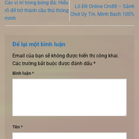
Các vị trí trong bóng đá: Hiểu
Lô Đề Online Cm88 – Sảnh
rõ để trở thành cầu thủ thông
Chơi Uy Tín, Minh Bạch 100%
minh
Để lại một bình luận
Email của bạn sẽ không được hiển thị công khai.
Các trường bắt buộc được đánh dấu
*
Bình luận
*
Tên
*