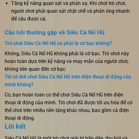
Tăng kỹ năng quan sát và phản xạ: Khi chơi trò chơi,
người chơi phải quan sát chặt chẽ và phản ứng nhanh
để câu được cá.
Câu hỏi thường gặp về Siêu Cá Nổ Hũ
Trò chơi Siêu Cá Nổ Hũ có phải là cờ bạc không?
Không, Siêu Cá Nổ Hũ không phải là cờ bạc. Trò chơi này
hoàn toàn dựa trên kỹ năng và may mắn của người chơi,
không liên quan đến cờ bạc.
Tôi có thể chơi Siêu Cá Nổ Hũ trên điện thoại di động của
mình không?
Có, bạn hoàn toàn có thể chơi Siêu Cá Nổ Hũ trên điện
thoại di động của mình. Trò chơi đã được tối ưu hóa để có
thể chơi trên nhiều nền tảng khác nhau, bao gồm cả điện
thoại di động.
Lời kết
Siêu Cá Nổ Hũ là một trò chơi giải trí hấp dẫn, thu hút và