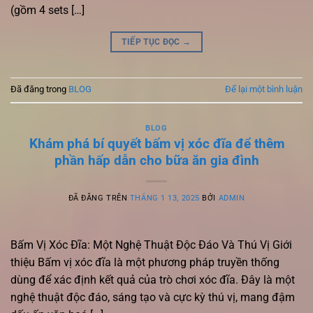
(gồm 4 sets […]
TIẾP TỤC ĐỌC
→
Đã đăng trong
BLOG
Để lại một bình luận
BLOG
Khám phá bí quyết bấm vị xóc đĩa để thêm
phần hấp dẫn cho bữa ăn gia đình
ĐÃ ĐĂNG TRÊN
THÁNG 1 13, 2025
BỞI
ADMIN
Bấm Vị Xóc Đĩa: Một Nghệ Thuật Độc Đáo Và Thú Vị Giới
thiệu Bấm vị xóc đĩa là một phương pháp truyền thống
dùng để xác định kết quả của trò chơi xóc đĩa. Đây là một
nghệ thuật độc đáo, sáng tạo và cực kỳ thú vị, mang đậm