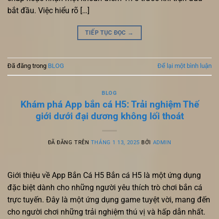
bắt đầu. Việc hiểu rõ […]
TIẾP TỤC ĐỌC
→
Đã đăng trong
BLOG
Để lại một bình luận
BLOG
Khám phá App bắn cá H5: Trải nghiệm Thế
giới dưới đại dương không lối thoát
ĐÃ ĐĂNG TRÊN
THÁNG 1 13, 2025
BỞI
ADMIN
Giới thiệu về App Bắn Cá H5 Bắn cá H5 là một ứng dụng
đặc biệt dành cho những người yêu thích trò chơi bắn cá
trực tuyến. Đây là một ứng dụng game tuyệt vời, mang đến
cho người chơi những trải nghiệm thú vị và hấp dẫn nhất.