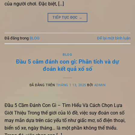
của người chơi. Đặc biệt, […]
TIẾP TỤC ĐỌC
→
Đã đăng trong
BLOG
Để lại một bình luận
BLOG
Đầu 5 câm đánh con gì: Phân tích và dự
đoán kết quả xổ số
ĐÃ ĐĂNG TRÊN
THÁNG 1 13, 2025
BỞI
ADMIN
Đầu 5 Cầm Đánh Con Gì – Tìm Hiểu Và Cách Chọn Lựa
Giới Thiệu Trong thế giới của lô đề, việc suy đoán con số
may mắn dựa trên các yếu tố như giấc mơ, số điện thoại,
biển số xe, ngày tháng… là một phần không thể thiếu.