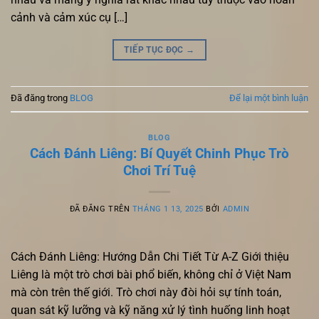
cảnh và cảm xúc cụ […]
TIẾP TỤC ĐỌC
→
Đã đăng trong
BLOG
Để lại một bình luận
BLOG
Cách Đánh Liêng: Bí Quyết Chinh Phục Trò
Chơi Trí Tuệ
ĐÃ ĐĂNG TRÊN
THÁNG 1 13, 2025
BỞI
ADMIN
Cách Đánh Liêng: Hướng Dẫn Chi Tiết Từ A-Z Giới thiệu
Liêng là một trò chơi bài phổ biến, không chỉ ở Việt Nam
mà còn trên thế giới. Trò chơi này đòi hỏi sự tính toán,
quan sát kỹ lưỡng và kỹ năng xử lý tình huống linh hoạt