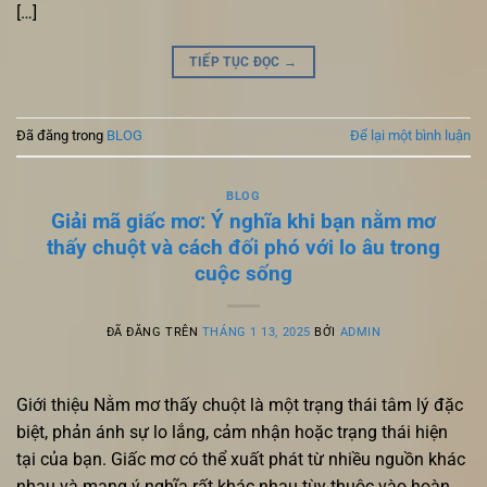
[…]
TIẾP TỤC ĐỌC
→
Đã đăng trong
BLOG
Để lại một bình luận
BLOG
Giải mã giấc mơ: Ý nghĩa khi bạn nằm mơ
thấy chuột và cách đối phó với lo âu trong
cuộc sống
ĐÃ ĐĂNG TRÊN
THÁNG 1 13, 2025
BỞI
ADMIN
Giới thiệu Nằm mơ thấy chuột là một trạng thái tâm lý đặc
biệt, phản ánh sự lo lắng, cảm nhận hoặc trạng thái hiện
tại của bạn. Giấc mơ có thể xuất phát từ nhiều nguồn khác
nhau và mang ý nghĩa rất khác nhau tùy thuộc vào hoàn