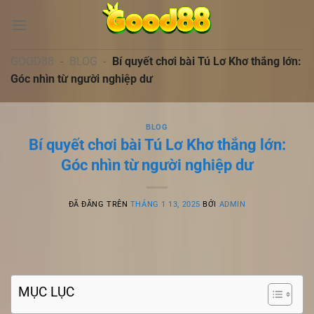
Chuyển
đến
nội
dung
GOOD88
-
BLOG
-
Bí quyết chơi bài Tú Lơ Khơ thắng lớn:
Góc nhìn từ người nghiệp dư
BLOG
Bí quyết chơi bài Tú Lơ Khơ thắng lớn:
Góc nhìn từ người nghiệp dư
ĐÃ ĐĂNG TRÊN
THÁNG 1 13, 2025
BỞI
ADMIN
MỤC LỤC