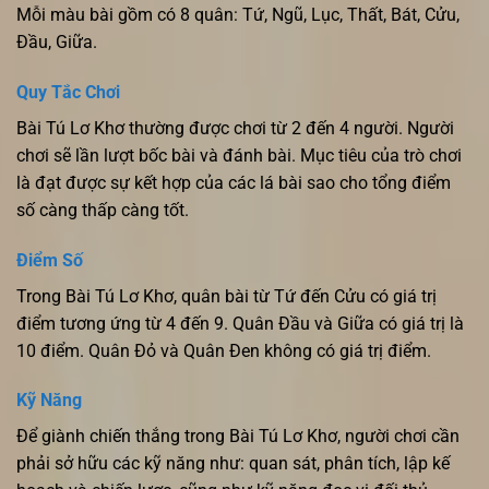
Mỗi màu bài gồm có 8 quân: Tứ, Ngũ, Lục, Thất, Bát, Cửu,
Đầu, Giữa.
Quy Tắc Chơi
Bài Tú Lơ Khơ thường được chơi từ 2 đến 4 người. Người
chơi sẽ lần lượt bốc bài và đánh bài. Mục tiêu của trò chơi
là đạt được sự kết hợp của các lá bài sao cho tổng điểm
số càng thấp càng tốt.
Điểm Số
Trong Bài Tú Lơ Khơ, quân bài từ Tứ đến Cửu có giá trị
điểm tương ứng từ 4 đến 9. Quân Đầu và Giữa có giá trị là
10 điểm. Quân Đỏ và Quân Đen không có giá trị điểm.
Kỹ Năng
Để giành chiến thắng trong Bài Tú Lơ Khơ, người chơi cần
phải sở hữu các kỹ năng như: quan sát, phân tích, lập kế