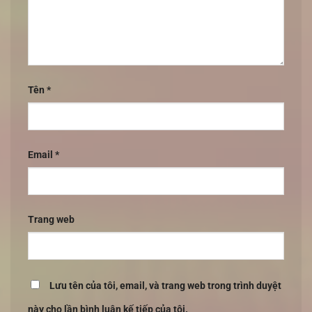
Tên
*
Email
*
Trang web
Lưu tên của tôi, email, và trang web trong trình duyệt
này cho lần bình luận kế tiếp của tôi.