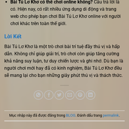
Bài Tú Lơ Khơ có thể chơi online không?
Câu trả lời là
có. Hiện nay, có rất nhiều ứng dụng di động và trang
web cho phép bạn chơi Bài Tú Lơ Khơ online với người
chơi khác trên toàn thế giới.
Lời Kết
Bài Tú Lơ Khơ là một trò chơi bài trí tuệ đầy thú vị và hấp
dẫn. Không chỉ giúp giải trí, trò chơi còn giúp tăng cường
khả năng suy luận, tư duy chiến lược và ghi nhớ. Dù bạn là
người chơi mới hay đã có kinh nghiệm, Bài Tú Lơ Khơ đều
sẽ mang lại cho bạn những giây phút thú vị và thách thức.
Mục nhập này đã được đăng trong
BLOG
. Đánh dấu trang
permalink
.